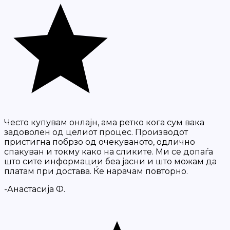
Често купувам онлајн, ама ретко кога сум вака
задоволен од целиот процес. Производот
пристигна побрзо од очекуваното, одлично
спакуван и токму како на сликите. Ми се допаѓа
што сите информации беа јасни и што можам да
платам при достава. Ќе нарачам повторно.
-Анастасија Ф.