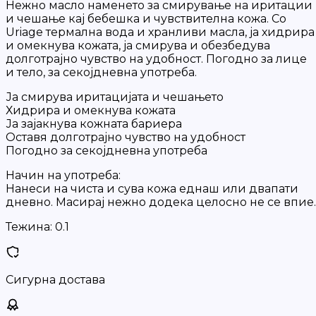
Нежно масло наменето за смирување на иритации
и чешање кај бебешка и чувствителна кожа. Со
Uriage термална вода и хранливи масла, ја хидрира
и омекнува кожата, ја смирува и обезбедува
долготрајно чувство на удобност. Погодно за лице
и тело, за секојдневна употреба.
Ја смирува иритацијата и чешањето
Хидрира и омекнува кожата
Ја зајакнува кожната бариера
Оставя долготрајно чувство на удобност
Погодно за секојдневна употреба
Начин на употреба:
Нанеси на чиста и сува кожа еднаш или двапати
дневно. Масирај нежно додека целосно не се впие.
Тежина:
0.1
Сигурна достава