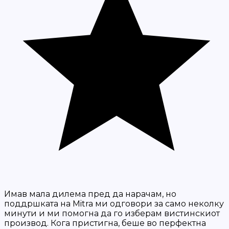
Имав мала дилема пред да нарачам, но
поддршката на Mitra ми одговори за само неколку
минути и ми помогна да го изберам вистинскиот
производ. Кога пристигна, беше во перфектна