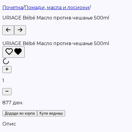
Почетна
/
Помади, масла и лосиони
/
URIAGE Bébé Масло против чешање 500ml
URIAGE Bébé Масло против чешање 500ml
1
8
7
7
д
е
н
.
Додади во корпа
Купи веднаш
Опис