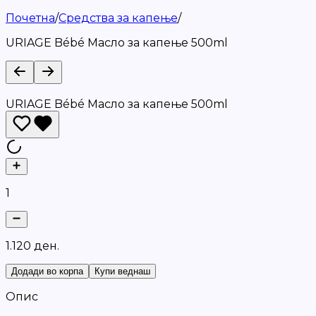
Почетна
/
Средства за капење
/
URIAGE Bébé Масло за капење 500ml
URIAGE Bébé Масло за капење 500ml
1
1
.
1
2
0
д
е
н
.
Додади во корпа
Купи веднаш
Опис