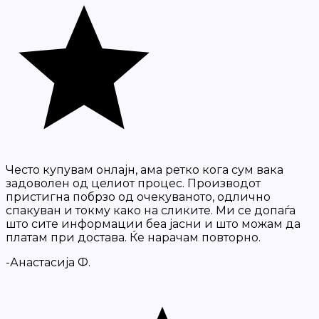
Често купувам онлајн, ама ретко кога сум вака
задоволен од целиот процес. Производот
пристигна побрзо од очекуваното, одлично
спакуван и токму како на сликите. Ми се допаѓа
што сите информации беа јасни и што можам да
платам при достава. Ќе нарачам повторно.
-Анастасија Ф.