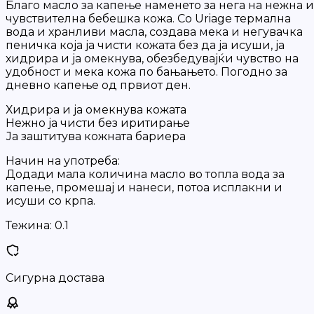
Благo масло за капење наменето за нега на нежна и
чувствителна бебешка кожа. Со Uriage термална
вода и хранливи масла, создава мека и негувачка
пеничка која ја чисти кожата без да ја исуши, ја
хидрира и ја омекнува, обезбедувајќи чувство на
удобност и мека кожа по бањањето. Погодно за
дневно капење од првиот ден.
Хидрира и ја омекнува кожата
Нежно ја чисти без иритирање
Ја заштитува кожната бариера
Начин на употреба:
Додади мала количина масло во топла вода за
капење, промешај и нанеси, потоа исплакни и
исуши со крпа.
Тежина:
0.1
Сигурна достава