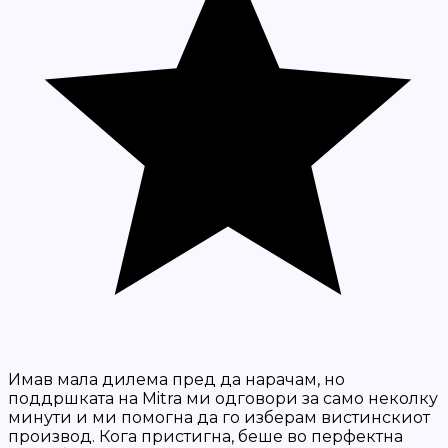
Имав мала дилема пред да нарачам, но
поддршката на Mitra ми одговори за само неколку
минути и ми помогна да го изберам вистинскиот
производ. Кога пристигна, беше во перфектна