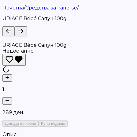
Почетна
/
Средства за капење
/
URIAGE Bébé Сапун 100g
URIAGE Bébé Сапун 100g
Недостапно
1
2
8
9
д
е
н
.
Додади во корпа
Купи веднаш
Опис