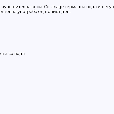
увствителна кожа. Со Uriage термална вода и негувачк
ојдневна употреба од првиот ден.
кни со вода.