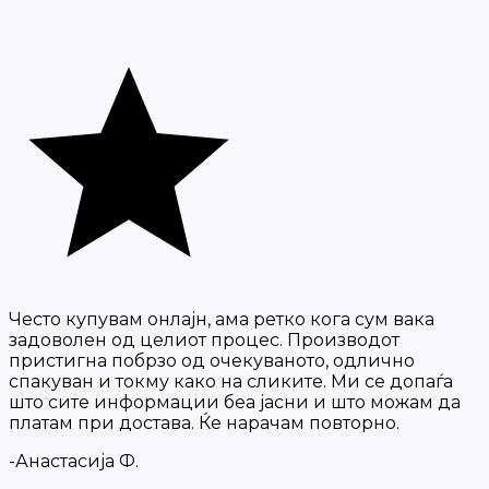
Често купувам онлајн, ама ретко кога сум вака
задоволен од целиот процес. Производот
пристигна побрзо од очекуваното, одлично
спакуван и токму како на сликите. Ми се допаѓа
што сите информации беа јасни и што можам да
платам при достава. Ќе нарачам повторно.
-Анастасија Ф.