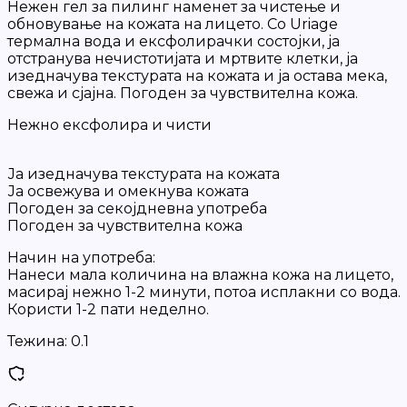
Нежен гел за пилинг наменет за чистење и
обновување на кожата на лицето. Со Uriage
термална вода и ексфолирачки состојки, ја
отстранува нечистотијата и мртвите клетки, ја
изедначува текстурата на кожата и ја остава мека,
свежа и сјајна. Погоден за чувствителна кожа.
Нежно ексфолира и чисти
Ја изедначува текстурата на кожата
Ја освежува и омекнува кожата
Погоден за секојдневна употреба
Погоден за чувствителна кожа
Начин на употреба:
Нанеси мала количина на влажна кожа на лицето,
масирај нежно 1-2 минути, потоа исплакни со вода.
Користи 1-2 пати неделно.
Тежина:
0.1