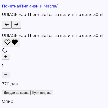
Почетна
/
Пилинзи и Масла
/
URIAGE Eau Thermale Гел за пилинг на лице 50ml
URIAGE Eau Thermale Гел за пилинг на лице 50ml
1
7
7
0
д
е
н
.
Додади во корпа
Купи веднаш
Опис