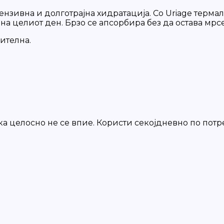
нзивна и долготрајна хидратација. Со Uriage термална
на целиот ден. Брзо се апсорбира без да остава мрсе
ителна.
ка целосно не се впие. Користи секојдневно по потр