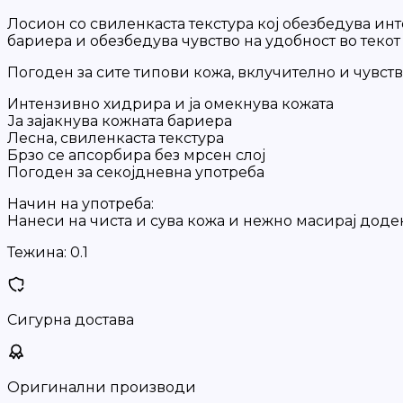
Лосион со свиленкаста текстура кој обезбедува инте
бариера и обезбедува чувство на удобност во текот 
Погоден за сите типови кожа, вклучително и чувств
Интензивно хидрира и ја омекнува кожата
Ја зајакнува кожната бариера
Лесна, свиленкаста текстура
Брзо се апсорбира без мрсен слој
Погоден за секојдневна употреба
Начин на употреба:
Нанеси на чиста и сува кожа и нежно масирај доде
Тежина:
0.1
Сигурна достава
Оригинални производи