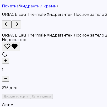
Почетна
/
Хидрантни креми
/
URIAGE Eau Thermale Хидратантен Лосион за тело 
URIAGE Eau Thermale Хидратантен Лосион за тело 
Недостапно
1
6
7
5
д
е
н
.
Додади во корпа
Купи веднаш
Опис