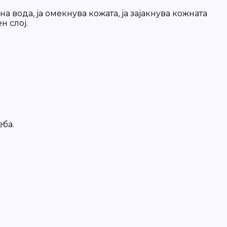
 вода, ја омекнува кожата, ја зајакнува кожната
н слој.
еба.