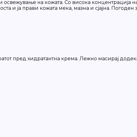
и освежување на кожата. Со висока концентрација на
оста и ја прави кожата мека, мазна и сјајна. Погоден
ратот пред хидратантна крема. Лежно масирај додека