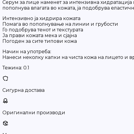
Серум за лице наменет за интензивна хидратација 
пополнува влагата во кожата, ја подобрува еластичн
Интензивно ја хидрира кожата
Помага во пополнување на линии и грубости
Го подобрува тенот и текстурата
Ја прави кожата мека и сјајна
Погоден за сите типови кожа
Начин на употреба:
Нанеси неколку капки на чиста кожа на лицето и в
Тежина:
0.1
Сигурна достава
Оригинални производи