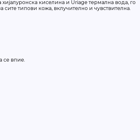
 хијалуронска киселина и Uriage термална вода, го
 за сите типови кожа, вклучително и чувствителна.
 се впие.