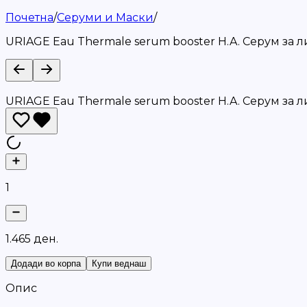
Почетна
/
Серуми и Маски
/
URIAGE Eau Thermale serum booster H.A. Серум за 
URIAGE Eau Thermale serum booster H.A. Серум за 
1
1
.
4
6
5
д
е
н
.
Додади во корпа
Купи веднаш
Опис