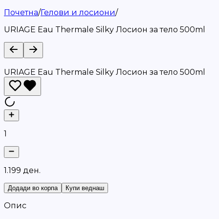
Почетна
/
Гелови и лосиони
/
URIAGE Eau Thermale Silky Лосион за тело 500ml
URIAGE Eau Thermale Silky Лосион за тело 500ml
1
1
.
1
9
9
д
е
н
.
Додади во корпа
Купи веднаш
Опис