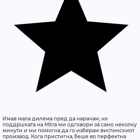
Имав мала дилема пред да нарачам, но
поддршката на Mitra ми одговори за само неколку
минути и ми помогна да го изберам вистинскиот
производ. Кога пристигна, беше во перфектна