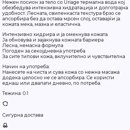
Нежен лосион за тело со Uriage термална вода кој
обезбедува интензивна хидратација и долготрајна
удобност. Лесната, свиленкаста текстура брзо се
апсорбира без да остава мрсен слој, оставајќи ја
кожата мека, мазна и еластична.
Интензивно хидрира и ја омекнува кожата
Ја обновува и зајакнува кожната бариера
Лесна, немасна формула
Погоден за секојдневна употреба
За сите типови кожа, вклучително и чувствителна
Начин на употреба:
Нанесете на чиста и сува кожа со нежна масажа
додека целосно не се апсорбира. Се користи
еднаш или двапати дневно, по потреба.
Тежина:
0.1
Сигурна достава