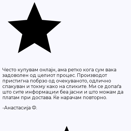
Често купувам онлајн, ама ретко кога сум вака
задоволен од целиот процес. Производот
пристигна побрзо од очекуваното, одлично
спакуван и токму како на сликите. Ми се допаѓа
што сите информации беа јасни и што можам да
платам при достава. Ќе нарачам повторно.
-Анастасија Ф.