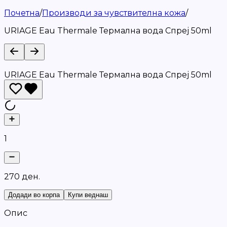
Почетна
/
Производи за чувствителна кожа
/
URIAGE Eau Thermale Термална вода Спреј 50ml
URIAGE Eau Thermale Термална вода Спреј 50ml
1
2
7
0
д
е
н
.
Додади во корпа
Купи веднаш
Опис