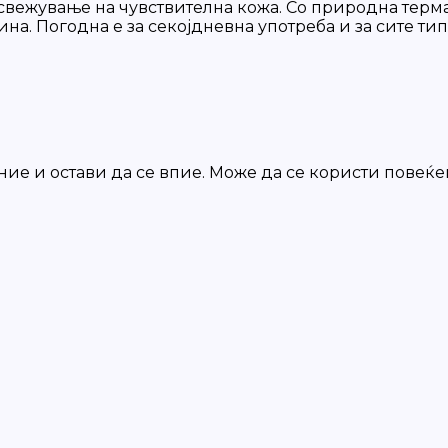
вежување на чувствителна кожа. Со природна термална
а. Погодна е за секојдневна употреба и за сите тип
ние и остави да се впие. Може да се користи повеќеп