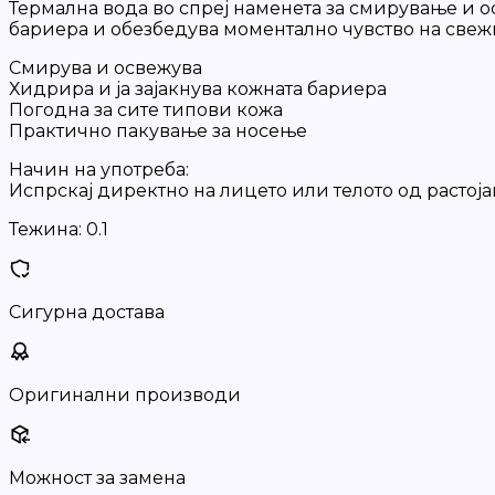
Термална вода во спреј наменета за смирување и ос
бариера и обезбедува моментално чувство на свежин
Смирува и освежува
Хидрира и ја зајакнува кожната бариера
Погодна за сите типови кожа
Практично пакување за носење
Начин на употреба:
Испрскај директно на лицето или телото од растоја
Тежина:
0.1
Сигурна достава
Оригинални производи
Можност за замена