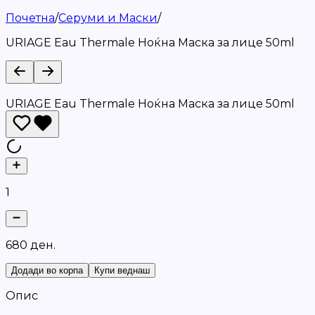
Почетна
/
Серуми и Маски
/
URIAGE Eau Thermale Ноќна Маска за лице 50ml
URIAGE Eau Thermale Ноќна Маска за лице 50ml
1
6
8
0
д
е
н
.
Додади во корпа
Купи веднаш
Опис