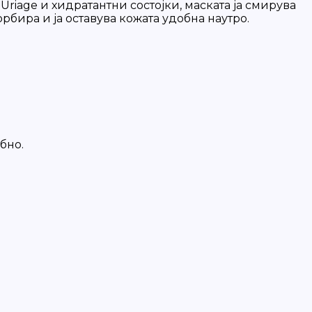
riage и хидратантни состојки, маската ја смирува
орбира и ја оставува кожата удобна наутро.
бно.