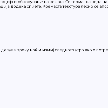
ација и обновување на кожата. Со термална вода на U
ација додека спиете. Кремаста текстура лесно се апс
 делува преку ноќ и измиј следното утро ако е потре