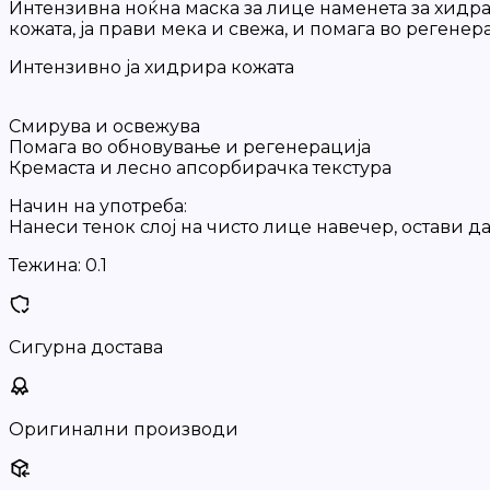
Интензивна ноќна маска за лице наменета за хидрат
кожата, ја прави мека и свежа, и помага во регенер
Интензивно ја хидрира кожата
Смирува и освежува
Помага во обновување и регенерација
Кремаста и лесно апсорбирачка текстура
Начин на употреба:
Нанеси тенок слој на чисто лице навечер, остави да
Тежина:
0.1
Сигурна достава
Оригинални производи