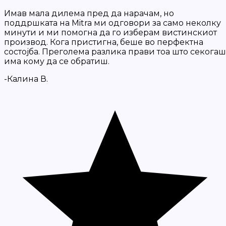
Имав мала дилема пред да нарачам, но
поддршката на Mitra ми одговори за само неколку
минути и ми помогна да го изберам вистинскиот
производ. Кога пристигна, беше во перфектна
состојба. Преголема разлика прави тоа што секогаш
има кому да се обратиш.
-Калина В.