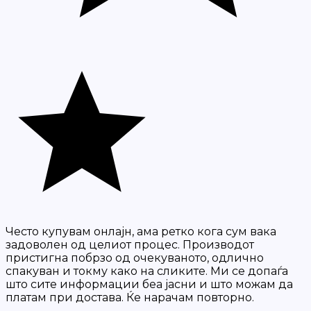
Често купувам онлајн, ама ретко кога сум вака
задоволен од целиот процес. Производот
пристигна побрзо од очекуваното, одлично
спакуван и токму како на сликите. Ми се допаѓа
што сите информации беа јасни и што можам да
платам при достава. Ќе нарачам повторно.