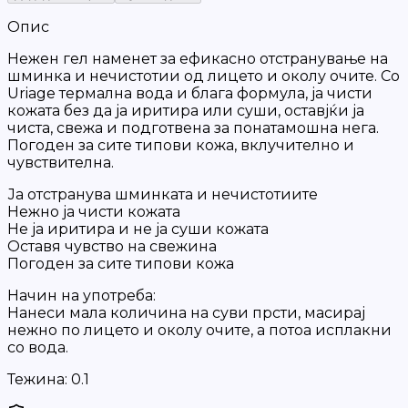
Опис
Нежен гел наменет за ефикасно отстранување на
шминка и нечистотии од лицето и околу очите. Со
Uriage термална вода и блага формула, ја чисти
кожата без да ја иритира или суши, оставјќи ја
чиста, свежа и подготвена за понатамошна нега.
Погоден за сите типови кожа, вклучително и
чувствителна.
Ја отстранува шминката и нечистотиите
Нежно ја чисти кожата
Не ја иритира и не ја суши кожата
Оставя чувство на свежина
Погоден за сите типови кожа
Начин на употреба:
Нанеси мала количина на суви прсти, масирај
нежно по лицето и околу очите, а потоа исплакни
со вода.
Тежина:
0.1