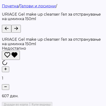
Почетна
/
Гелови и лосиони
/
URIAGE Gel make up cleanser Гел за отстранување
на шминка 150ml
URIAGE Gel make up cleanser Гел за отстранување
на шминка 150ml
Недостапно
1
6
0
7
д
е
н
.
Додади во корпа
Купи веднаш