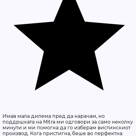
Имав мала дилема пред да нарачам, но
поддршката на Mitra ми одговори за само неколку
минути и ми помогна да го изберам вистинскиот
производ. Кога пристигна, беше во перфектна