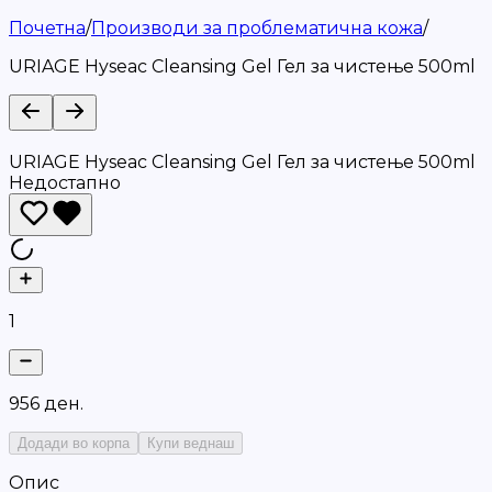
Почетна
/
Производи за проблематична кожа
/
URIAGE Hyseac Cleansing Gel Гел за чистење 500ml
URIAGE Hyseac Cleansing Gel Гел за чистење 500ml
Недостапно
1
9
5
6
д
е
н
.
Додади во корпа
Купи веднаш
Опис