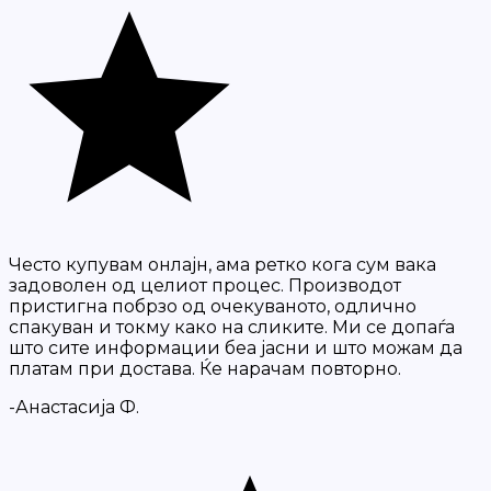
Често купувам онлајн, ама ретко кога сум вака
задоволен од целиот процес. Производот
пристигна побрзо од очекуваното, одлично
спакуван и токму како на сликите. Ми се допаѓа
што сите информации беа јасни и што можам да
платам при достава. Ќе нарачам повторно.
-Анастасија Ф.