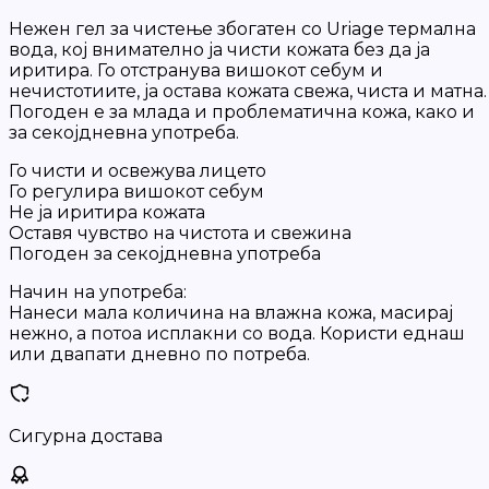
Нежен гел за чистење збогатен со Uriage термална
вода, кој внимателно ја чисти кожата без да ја
иритира. Го отстранува вишокот себум и
нечистотиите, ја остава кожата свежа, чиста и матна.
Погоден е за млада и проблематична кожа, како и
за секојдневна употреба.
Го чисти и освежува лицето
Го регулира вишокот себум
Не ја иритира кожата
Оставя чувство на чистота и свежина
Погоден за секојдневна употреба
Начин на употреба:
Нанеси мала количина на влажна кожа, масирај
нежно, а потоа исплакни со вода. Користи еднаш
или двапати дневно по потреба.
Сигурна достава