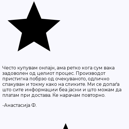
Често купувам онлајн, ама ретко кога сум вака
задоволен од целиот процес. Производот
пристигна побрзо од очекуваното, одлично
спакуван и токму како на сликите. Ми се допаѓа
што сите информации беа јасни и што можам да
платам при достава. Ќе нарачам повторно.
-Анастасија Ф.