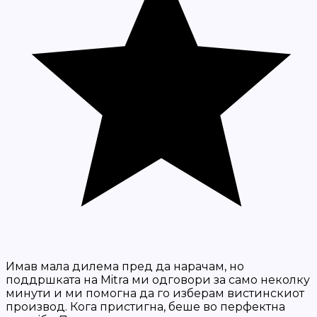
Имав мала дилема пред да нарачам, но
поддршката на Mitra ми одговори за само неколку
минути и ми помогна да го изберам вистинскиот
производ. Кога пристигна, беше во перфектна