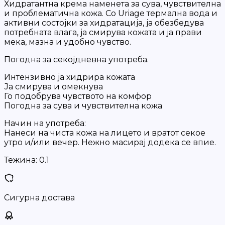
Хидратантна крема наменета за сува, чувствителна
и проблематична кожа. Со Uriage термална вода и
активни состојки за хидратација, ја обезбедува
потребната влага, ја смирува кожата и ја прави
мека, мазна и удобно чувство.
Погодна за секојдневна употреба.
Интензивно ја хидрира кожата
Ја смирува и омекнува
Го подобрува чувството на комфор
Погодна за сува и чувствителна кожа
Начин на употреба:
Нанеси на чиста кожа на лицето и вратот секое
утро и/или вечер. Нежно масирај додека се впие.
Тежина:
0.1
Сигурна достава