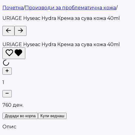
Почетна
/
Производи за проблематична кожа
/
URIAGE Hyseac Hydra Крема за сува кожа 40ml
URIAGE Hyseac Hydra Крема за сува кожа 40ml
1
7
6
0
д
е
н
.
Додади во корпа
Купи веднаш
Опис