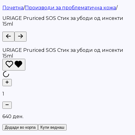
Почетна
/
Производи за проблематична кожа
/
URIAGE Pruriced SOS Стик за убоди од инсекти
15ml
URIAGE Pruriced SOS Стик за убоди од инсекти
15ml
1
6
4
0
д
е
н
.
Додади во корпа
Купи веднаш