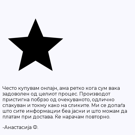
Често купувам онлајн, ама ретко кога сум вака
задоволен од целиот процес. Производот
пристигна побрзо од очекуваното, одлично
спакуван и токму како на сликите. Ми се допаѓа
што сите информации беа јасни и што можам да
платам при достава. Ќе нарачам повторно.
-Анастасија Ф.