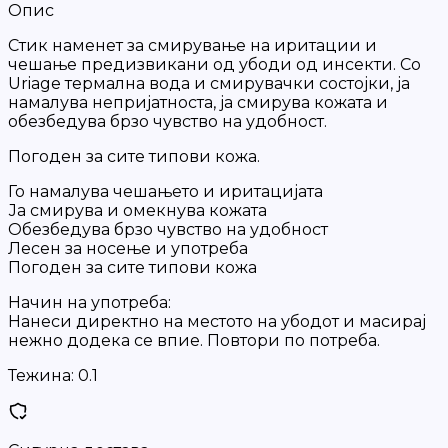
Опис
Стик наменет за смирување на иритации и
чешање предизвикани од убоди од инсекти. Со
Uriage термална вода и смирувачки состојки, ја
намалува непријатноста, ја смирува кожата и
обезбедува брзо чувство на удобност.
Погоден за сите типови кожа.
Го намалува чешањето и иритацијата
Ја смирува и омекнува кожата
Обезбедува брзо чувство на удобност
Лесен за носење и употреба
Погоден за сите типови кожа
Начин на употреба:
Нанеси директно на местото на убодот и масирај
нежно додека се впие. Повтори по потреба.
Тежина:
0.1