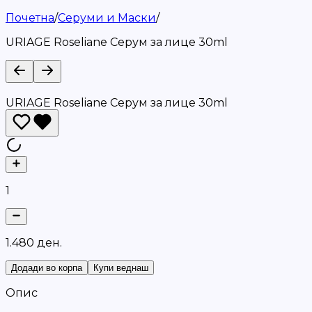
Почетна
/
Серуми и Маски
/
URIAGE Roseliane Серум за лице 30ml
URIAGE Roseliane Серум за лице 30ml
1
1
.
4
8
0
д
е
н
.
Додади во корпа
Купи веднаш
Опис