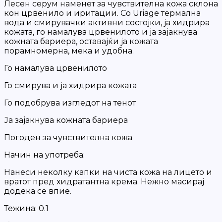
Лесен серум наменет за чувствителна кожа склона
кон црвенило и иритации. Со Uriage термална
вода и смирувачки активни состојки, ја хидрира
кожата, го намалува црвенилото и ја зајакнува
кожната бариера, оставајќи ја кожата
порамномерна, мека и удобна.
Го намалува црвенилото
Го смирува и ја хидрира кожата
Го подобрува изгледот на тенот
Ја зајакнува кожната бариера
Погоден за чувствителна кожа
Начин на употреба:
Нанеси неколку капки на чиста кожа на лицето и
вратот пред хидратантна крема. Нежно масирај
додека се впие.
Тежина:
0.1