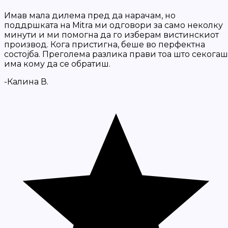
Имав мала дилема пред да нарачам, но
поддршката на Mitra ми одговори за само неколку
минути и ми помогна да го изберам вистинскиот
производ. Кога пристигна, беше во перфектна
состојба. Преголема разлика прави тоа што секогаш
има кому да се обратиш.
-Калина В.