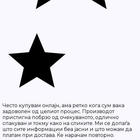
Често купувам онлајн, ама ретко кога сум вака
задоволен од целиот процес. Производот
пристигна побрзо од очекуваното, одлично
спакуван и токму како на сликите. Ми се допаѓа
што сите информации беа јасни и што можам да
платам при достава. Ќе нарачам повторно.