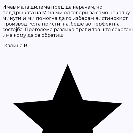
Имав мала дилема пред да нарачам, но
поддршката на Mitra ми одговори за само неколку
минути и ми помогна да го изберам вистинскиот
производ. Кога пристигна, беше во перфектна
состојба. Преголема разлика прави тоа што секогаш
има кому да се обратиш.
-Калина В.