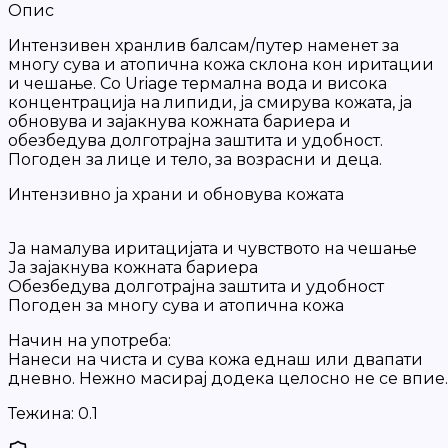
Опис
Интензивен хранлив балсам/путер наменет за
многу сува и атопична кожа склона кон иритации
и чешање. Со Uriage термална вода и висока
концентрација на липиди, ја смирува кожата, ја
обновува и зајакнува кожната бариера и
обезбедува долготрајна заштита и удобност.
Погоден за лице и тело, за возрасни и деца.
Интензивно ја храни и обновува кожата
Ја намалува иритацијата и чувството на чешање
Ја зајакнува кожната бариера
Обезбедува долготрајна заштита и удобност
Погоден за многу сува и атопична кожа
Начин на употреба:
Нанеси на чиста и сува кожа еднаш или двапати
дневно. Нежно масирај додека целосно не се впие.
Тежина:
0.1