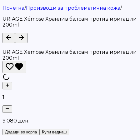
Почетна
/
Производи за проблематична кожа
/
URIAGE Xémose Хранлив балсам против иритации
200ml
URIAGE Xémose Хранлив балсам против иритации
200ml
1
9
.
0
8
0
д
е
н
.
Додади во корпа
Купи веднаш