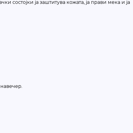
и состојки ја заштитува кожата, ја прави мека и ја
 навечер.