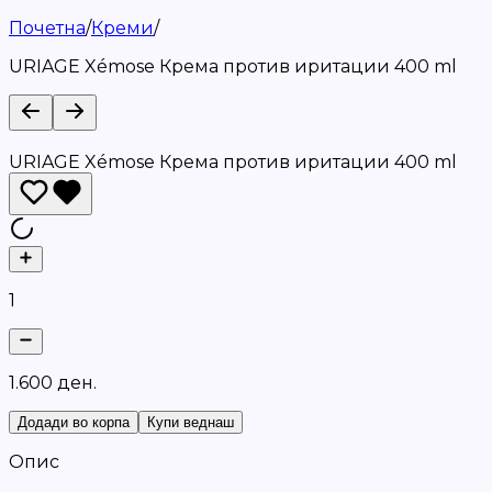
Почетна
/
Креми
/
URIAGE Xémose Крема против иритации 400 ml
URIAGE Xémose Крема против иритации 400 ml
1
1
.
6
0
0
д
е
н
.
Додади во корпа
Купи веднаш
Опис