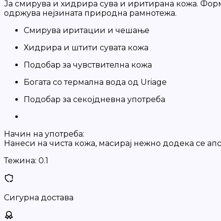
Ја смирува и хидрира сува и иритирана кожа. Форму
одржува нејзината природна рамнотежа.
Смирува иритации и чешање
Хидрира и штити сувата кожа
Подобар за чувствителна кожа
Богата со термална вода од Uriage
Подобар за секојдневна употреба
Начин на употреба:
Нанеси на чиста кожа, масирај нежно додека се апс
Тежина:
0.1
Сигурна достава