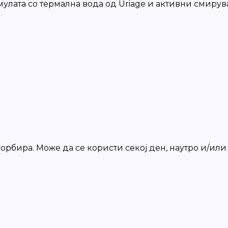
лата со термална вода од Uriage и активни смирувачк
орбира. Може да се користи секој ден, наутро и/или