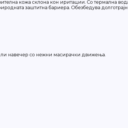
вителна кожа склона кон иритации. Со термална вода н
иродната заштитна бариера. Обезбедува долготрајно 
и/или навечер со нежни масирачки движења.