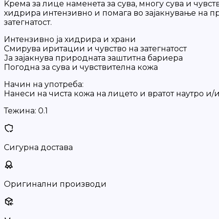
Kрема за лице наменета за сува, многу сува и чувст
хидрира интензивно и помага во зајакнување на пр
затегнатост.
Интензивно ја хидрира и храни
Смирува иритации и чувство на затегнатост
Ја зајакнува природната заштитна бариера
Погодна за сува и чувствителна кожа
Начин на употреба:
Нанеси на чиста кожа на лицето и вратот наутро 
Тежина:
0.1
Сигурна достава
Оригинални производи