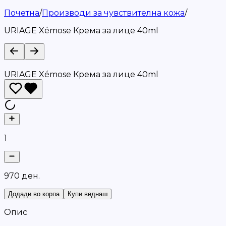
Почетна
/
Производи за чувствителна кожа
/
URIAGE Xémose Крема за лице 40ml
URIAGE Xémose Крема за лице 40ml
1
9
7
0
д
е
н
.
Додади во корпа
Купи веднаш
Опис