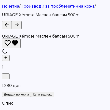
Почетна
/
Производи за проблематична кожа
/
URIAGE Xémose Маслен балсам 500ml
URIAGE Xémose Маслен балсам 500ml
1
1
.
2
9
0
д
е
н
.
Додади во корпа
Купи веднаш
Опис