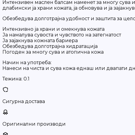
Интензивен маслен балсам наменет за многу сува 
длабински ја храни кожата, ја обновува и ја зајакну
Обезбедува долготрајна удобност и заштита за цело
Интензивно ја храни и омекнува кожата
Ја намалува сувоста и чувството на затегнатост
Ја зајакнува кожната бариера
Обезбедува долготрајна хидратација
Погоден за многу сува и атопична кожа
Начин на употреба:
Нанеси на чиста и сува кожа еднаш или двапати дн
Тежина:
0.1
Сигурна достава
Оригинални производи