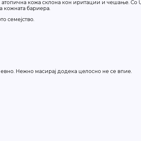
и атопична кожа склона кон иритации и чешање. Со 
ва кожната бариера.
то семејство.
евно. Нежно масирај додека целосно не се впие.