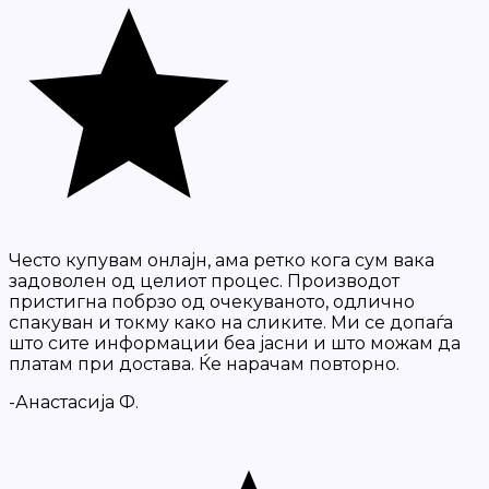
Често купувам онлајн, ама ретко кога сум вака
задоволен од целиот процес. Производот
пристигна побрзо од очекуваното, одлично
спакуван и токму како на сликите. Ми се допаѓа
што сите информации беа јасни и што можам да
платам при достава. Ќе нарачам повторно.
-Анастасија Ф.