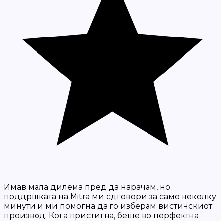
Имав мала дилема пред да нарачам, но
поддршката на Mitra ми одговори за само неколку
минути и ми помогна да го изберам вистинскиот
производ. Кога пристигна, беше во перфектна