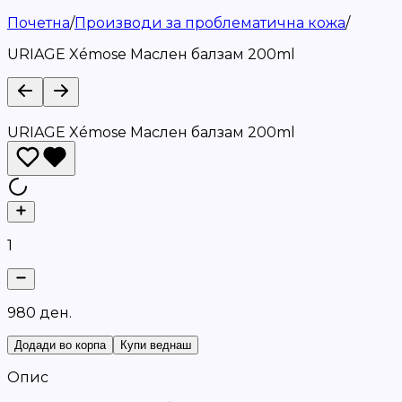
Почетна
/
Производи за проблематична кожа
/
URIAGE Xémose Mаслен балзам 200ml
URIAGE Xémose Mаслен балзам 200ml
1
9
8
0
д
е
н
.
Додади во корпа
Купи веднаш
Опис