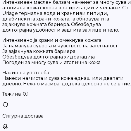
Интензивен маслен балзам наменет за многу сува и
атопична кожа склона кон иритации и чешање. Со
Uriage термална вода и хранливи липиди,
длабински ја храни кожата, ја обновува и ја
зајакнува кожната бариера. Обезбедува
долготрајна удобност и заштита за лице и тело.
Интензивно ја храни и омекнува кожата
Ја намалува сувоста и чувството на затегнатост
Ја зајакнува кожната бариера
Обезбедува долготрајна хидратација
Погоден за многу сува и атопична кожа
Начин на употреба:
Нанеси на чиста и сува кожа еднаш или двапати
дневно. Нежно масирај додека целосно не се впие.
Тежина:
0.1
Сигурна достава