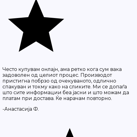
Често купувам онлајн, ама ретко кога сум вака
задоволен од целиот процес. Производот
пристигна побрзо од очекуваното, одлично
спакуван и токму како на сликите. Ми се допаѓа
што сите информации беа јасни и што можам да
платам при достава. Ќе нарачам повторно.
-Анастасија Ф.