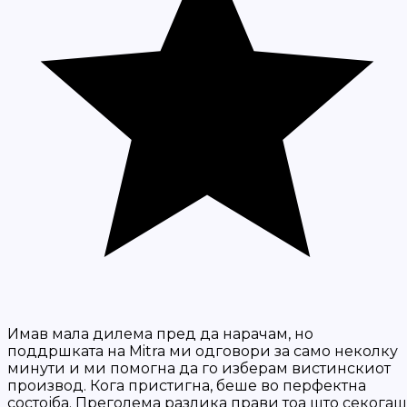
Имав мала дилема пред да нарачам, но
поддршката на Mitra ми одговори за само неколку
минути и ми помогна да го изберам вистинскиот
производ. Кога пристигна, беше во перфектна
состојба. Преголема разлика прави тоа што секогаш