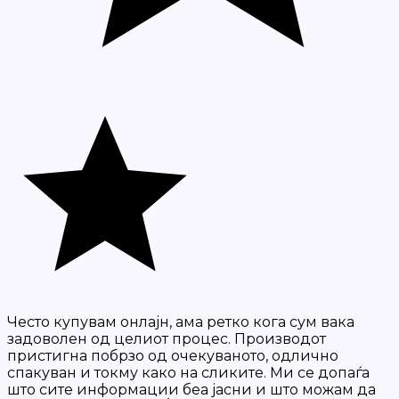
Често купувам онлајн, ама ретко кога сум вака
задоволен од целиот процес. Производот
пристигна побрзо од очекуваното, одлично
спакуван и токму како на сликите. Ми се допаѓа
што сите информации беа јасни и што можам да