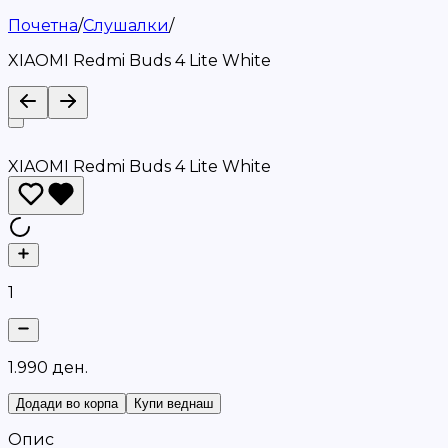
Почетна
/
Слушалки
/
XIAOMI Redmi Buds 4 Lite White
XIAOMI Redmi Buds 4 Lite White
1
1
.
9
9
0
д
е
н
.
Додади во корпа
Купи веднаш
Опис