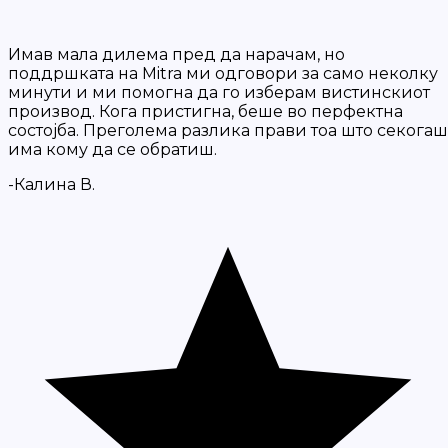
Имав мала дилема пред да нарачам, но
поддршката на Mitra ми одговори за само неколку
минути и ми помогна да го изберам вистинскиот
производ. Кога пристигна, беше во перфектна
состојба. Преголема разлика прави тоа што секогаш
има кому да се обратиш.
-Калина В.