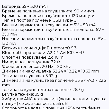
Батерија: 35 + 320 mAh
Време на полнење на слушалките: 90 минути
Време на полнење на куќиштето: 120 минути
Тип на порт за полнење: USB Type-C
Влезни параметри на слушалките: 5V ⎓ 50 mA
Влезни параметри на куќиштето за полнење: 5V ⎓
350 mA
Излезни параметри на куќиштето за полнење: 5V ⎓
150 mA
Безжична конекција: Bluetooth® 5.3
Bluetooth протоколи: A2DP, AVRCP, HFP
Опсег на поврзување: до 10 m
Импеданса на звучник: 32 Ω
Фреквентен опсег: 20 Hz – 20 kHz
Димензии на слушалка: 32.24 × 18.22 × 19.63 mm
Тежина на слушалка: 3.92 g
Димензии на куќиште за полнење: 55.6 × 47.3 × 22.2
mm
Тежина на куќиштето за полнење: 26.7 g
Вкупна тежина: 35 g
Хибридна ANC технологија (активно поништување
на шум) со ефикасност до 35 dB
Отпорност на вода и прашина: IP54 сертификат