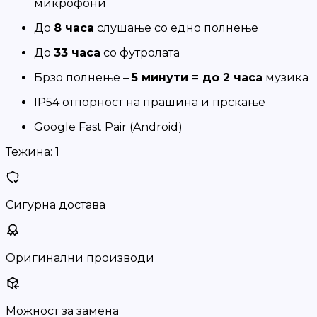
микрофони
До
8 часа
слушање со едно полнење
До
33 часа
со футролата
Брзо полнење –
5 минути = до 2 часа
музика
IP54 отпорност на прашина и прскање
Google Fast Pair (Android)
Тежина:
1
Сигурна достава
Оригинални производи
Можност за замена