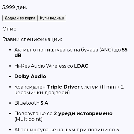
5.999 ден.
Додади во корпа
Купи веднаш
Опис
Главни спецификации:
Активно поништување на бучава (ANC) до
55
dB
Hi-Res Audio Wireless со
LDAC
Dolby Audio
Коаксијален
Triple Driver
систем (11 mm + 2
керамички драјвери)
Bluetooth
5.4
Поврзување со
2 уреди истовремено
(Multipoint)
AI поништување на шум при повици со 3