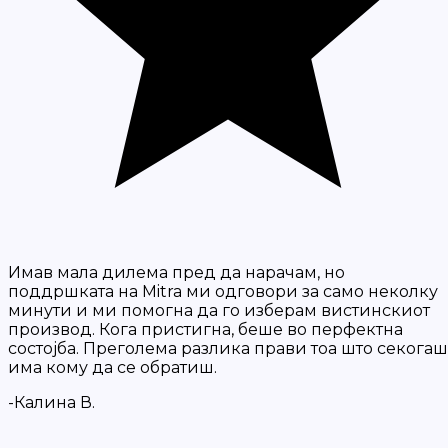
Имав мала дилема пред да нарачам, но
поддршката на Mitra ми одговори за само неколку
минути и ми помогна да го изберам вистинскиот
производ. Кога пристигна, беше во перфектна
состојба. Преголема разлика прави тоа што секогаш
има кому да се обратиш.
-Калина В.