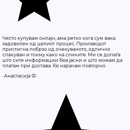
Често купувам онлајн, ама ретко кога сум вака
задоволен од целиот процес. Производот
пристигна побрзо од очекуваното, одлично
спакуван и токму како на сликите. Ми се допаѓа
што сите информации беа јасни и што можам да
платам при достава. Ќе нарачам повторно.
-Анастасија Ф.