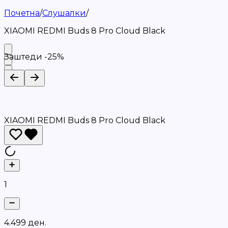
Почетна
/
Слушалки
/
XIAOMI REDMI Buds 8 Pro Cloud Black
Заштеди -
25
%
XIAOMI REDMI Buds 8 Pro Cloud Black
1
4
.
4
9
9
д
е
н
.