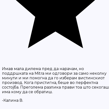
Имав мала дилема пред да нарачам, но
поддршката на Mitra ми одговори за само неколку
минути и ми помогна да го изберам вистинскиот
производ. Кога пристигна, беше во перфектна
состојба. Преголема разлика прави тоа што секогаш
има кому да се обратиш.
-Калина В.