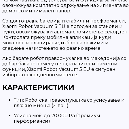
овозможува комплетно одржување на хигиената во
домот со минимален напор.
Со долготрајна батерија и стабилни перформанси,
Xiaomi Robot Vacuum 5 EU е погоден за станови и
куќи, овозможувајќи автоматско чистење секој ден.
Контролата преку мобилна апликација нуди
можност за планирање, избор на режими и
следење на чистењето во реално време.
Ако барате робот правосмукалка во Македонија со
добар баланс помеѓу цена, квалитет и паметни
функции, Xiaomi Robot Vacuum 5 EU е сигурен
избор за секојдневно чистење.
КАРАКТЕРИСТИКИ
Тип: Роботска правосмукалка со усисување и
влажно миење (2-во-1)
Усисна моќ: до 20.000 Pa (премиум
перформанси)