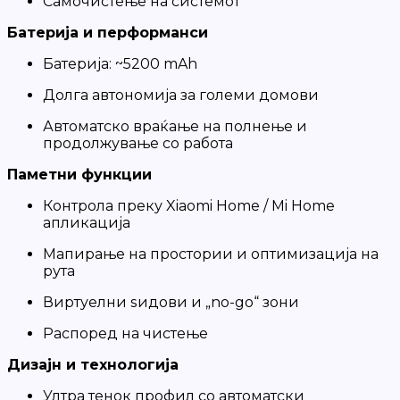
Самочистење на системот
Батерија и перформанси
Батерија: ~5200 mAh
Долга автономија за големи домови
Автоматско враќање на полнење и
продолжување со работа
Паметни функции
Контрола преку Xiaomi Home / Mi Home
апликација
Мапирање на простории и оптимизација на
рута
Виртуелни ѕидови и „no-go“ зони
Распоред на чистење
Дизајн и технологија
Ултра тенок профил со автоматски