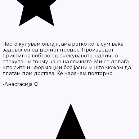
Често купувам онлајн, ама ретко кога сум вака
задоволен од целиот процес. Производот
пристигна побрзо од очекуваното, одлично
спакуван и токму како на сликите. Ми се допаѓа
што сите информации беа јасни и што можам да
платам при достава. Ќе нарачам повторно.
-Анастасија Ф.