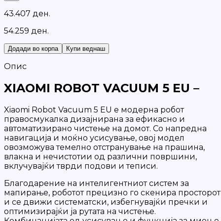
4
3
.
4
0
7
д
е
н
.
54.259 ден.
Додади во корпа
Купи веднаш
Опис
XIAOMI ROBOT VACUUM 5 EU –
Xiaomi Robot Vacuum 5 EU е модерна робот
правосмукалка дизајнирана за ефикасно и
автоматизирано чистење на домот. Со напредна
навигација и моќно усисување, овој модел
овозможува темелно отстранување на прашина,
влакна и нечистотии од различни површини,
вклучувајќи тврди подови и теписи.
Благодарение на интелигентниот систем за
мапирање, роботот прецизно го скенира просторот
и се движи систематски, избегнувајќи пречки и
оптимизирајќи ја рутата на чистење.
Комбинацијата од усисување и функција за миење