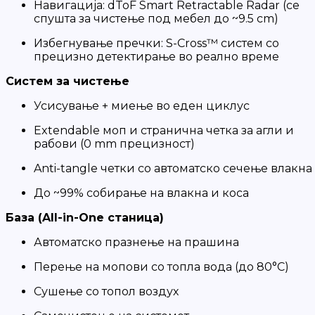
Навигација: dToF Smart Retractable Radar (се
спушта за чистење под мебел до ~9.5 cm)
Избегнување пречки: S-Cross™ систем со
прецизно детектирање во реално време
Систем за чистење
Усисување + миење во еден циклус
Extendable моп и странична четка за агли и
рабови (0 mm прецизност)
Anti-tangle четки со автоматско сечење влакна
До ~99% собирање на влакна и коса
База (All-in-One станица)
Автоматско празнење на прашина
Перење на мопови со топла вода (до 80°C)
Сушење со топол воздух