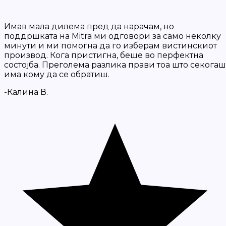
Имав мала дилема пред да нарачам, но
поддршката на Mitra ми одговори за само неколку
минути и ми помогна да го изберам вистинскиот
производ. Кога пристигна, беше во перфектна
состојба. Преголема разлика прави тоа што секогаш
има кому да се обратиш.
-Калина В.