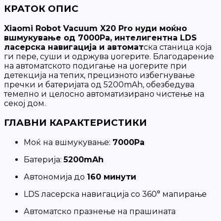
КРАТОК ОПИС
Xiaomi Robot Vacuum X20 Pro нуди моќно
вшмукување од 7000Pa, интелигентна LDS
ласерска навигација и автомат
ска станица која
ги пере, суши и одржува џогерите. Благодарение
на автоматското подигање на џогерите при
детекција на тепих, прецизното избегнување
пречки и батеријата од 5200mAh, обезбедува
темелно и целосно автоматизирано чистење на
секој дом.
ГЛАВНИ КАРАКТЕРИСТИКИ
Моќ на вшмукување:
7000Pa
Батерија:
5200mAh
Автономија до
160 минути
LDS ласерска навигација со 360° мапирање
Автоматско празнење на прашината