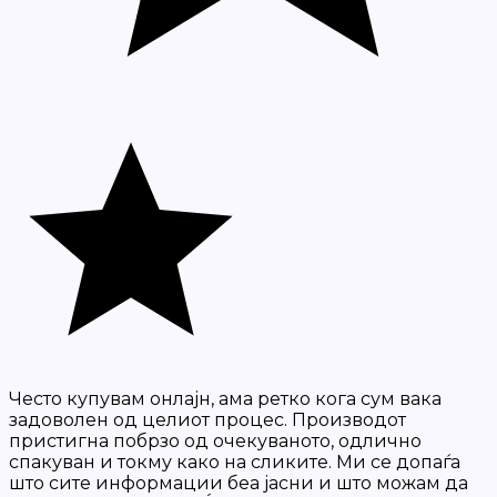
Често купувам онлајн, ама ретко кога сум вака
задоволен од целиот процес. Производот
пристигна побрзо од очекуваното, одлично
спакуван и токму како на сликите. Ми се допаѓа
што сите информации беа јасни и што можам да