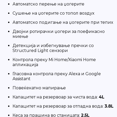
Автоматско перење на џогерите
Сушење на џогерите со топол воздух
Автоматско подигање на џогерите при тепих
Двојни ротирачки џогери за поефикасно
миење
Детекција и избегнување пречки со
Structured Light сензори
Контрола преку Mi Home/Xiaomi Home
апликација
Гласовна контрола преку Alexa и Google
Assistant
Повеќекатно мапирање
Капацитет на резервоар за чиста вода:
4L
Капацитет на резервоар за отпадна вода:
3.8L
Кеса за прашина во станицата:
2.5L