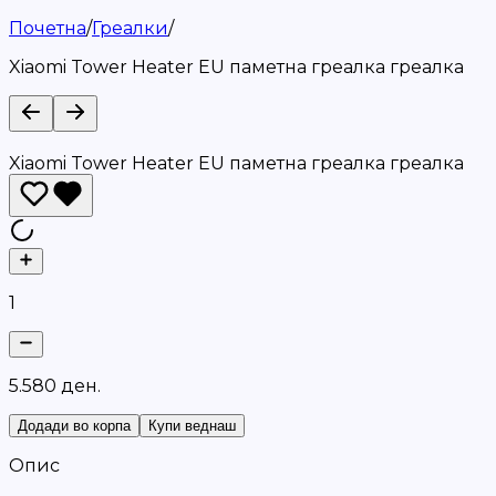
Почетна
/
Греалки
/
Xiaomi Tower Heater EU паметна греалка греалка
Xiaomi Tower Heater EU паметна греалка греалка
1
5
.
5
8
0
д
е
н
.
Додади во корпа
Купи веднаш
Опис