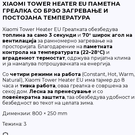
XIAOMI TOWER HEATER EU ПАМЕТНА
ГРЕАЛКА СО БРЗО ЗАГРЕВАЊЕ И
ПОСТОЈАНА ТЕМПЕРАТУРА
Xiaomi Tower Heater EU Греалката обезбедува
топлина за само 3 секунди
и
70° широк агол на
вентилација
за рамномерно загревање на
просторијата. Благодарение на
паметната
контрола на температурата (22–28°C)
и
вградениот термостат
, одржува пријатна клима
и ја намалува потрошувачката на енергија.
Со
четири режими на работа
(Constant, Hot, Warm,
Natural), Xiaomi Tower Heater EU има тајмер до 8
часа и
тивка работа
, оваа греалка е совршена за
секој дом.
Лесна за пренесување
и со
повеќекратна заштита
, таа обезбедува удобност и
безбедност во текот на целата зима.
Димензии:
800 × 250 mm
Тежина:
3