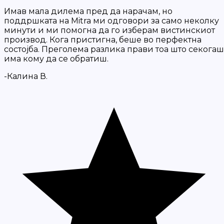
Имав мала дилема пред да нарачам, но
поддршката на Mitra ми одговори за само неколку
минути и ми помогна да го изберам вистинскиот
производ. Кога пристигна, беше во перфектна
состојба. Преголема разлика прави тоа што секогаш
има кому да се обратиш.
-Калина В.