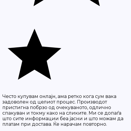
Често купувам онлајн, ама ретко кога сум вака
задоволен од целиот процес. Производот
пристигна побрзо од очекуваното, одлично
спакуван и токму како на сликите. Ми се допаѓа
што сите информации беа јасни и што можам да
платам при достава. Ќе нарачам повторно.