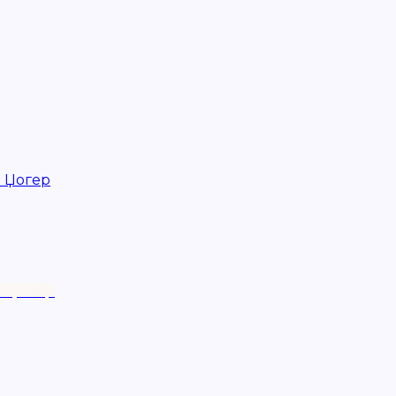
и Џогер