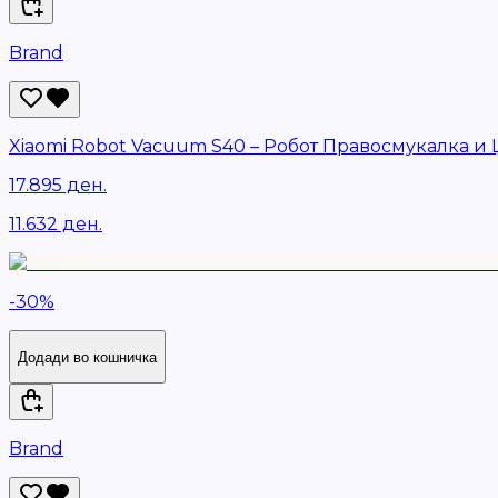
Brand
Xiaomi Robot Vacuum S40 – Робот Правосмукалка и
17.895 ден.
11.632 ден.
-
30
%
Додади во кошничка
Brand