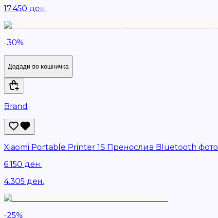
17.450 ден.
-
30
%
Додади во кошничка
Brand
Xiaomi Portable Printer 1S Пренослив Bluetooth фот
6.150 ден.
4.305 ден.
-
25
%