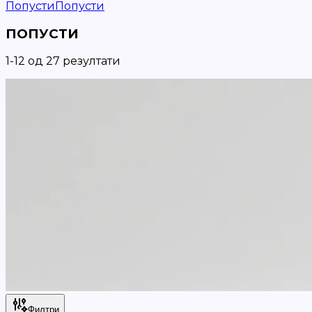
Попусти
Попусти
ПОПУСТИ
1
-
12
од
27
резултати
Филтри