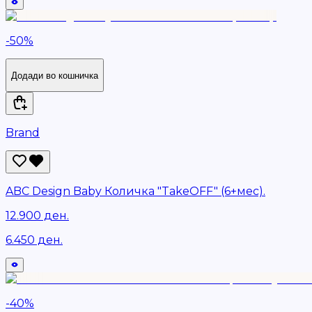
-
50
%
Додади во кошничка
Brand
ABC Design Baby Количка "TakeOFF" (6+мес).
12.900 ден.
6.450 ден.
-
40
%