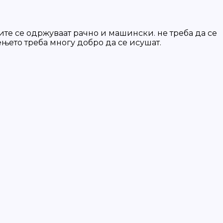
те се одржуваат рачно и машински. не треба да се
ењето треба многу добро да се исушат.