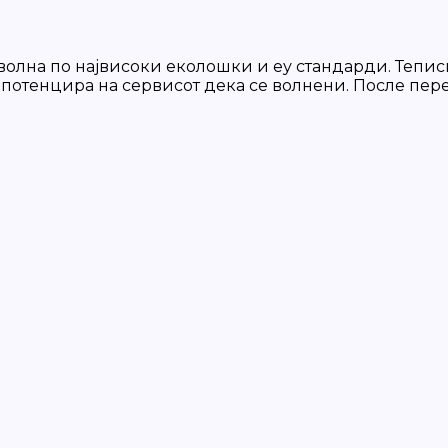
олна по највисоки еколошки и еу стандарди. Теписи
 потенцира на сервисот дека се волнени. После пер