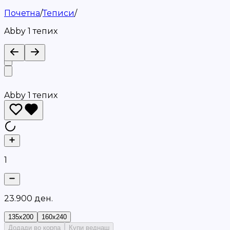
Почетна
/
Теписи
/
Abby 1 тепих
Abby 1 тепих
1
2
3
.
9
0
0
д
е
н
.
135x200
160x240
Додади во корпа
Купи веднаш