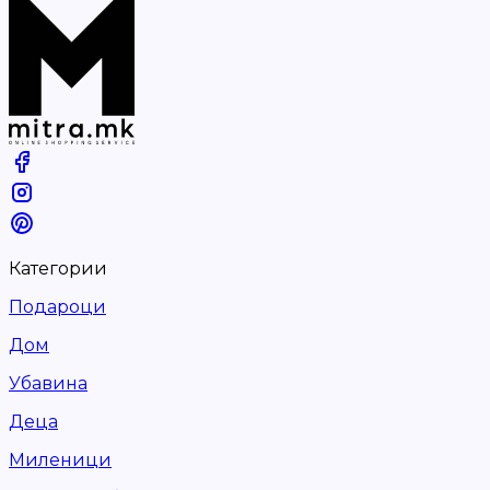
Категории
Подароци
Дом
Убавина
Деца
Миленици