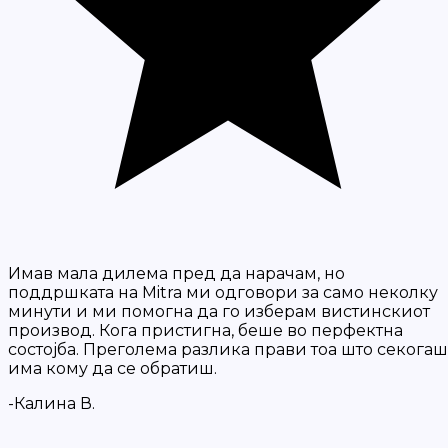
Имав мала дилема пред да нарачам, но
поддршката на Mitra ми одговори за само неколку
минути и ми помогна да го изберам вистинскиот
производ. Кога пристигна, беше во перфектна
состојба. Преголема разлика прави тоа што секогаш
има кому да се обратиш.
-Калина В.