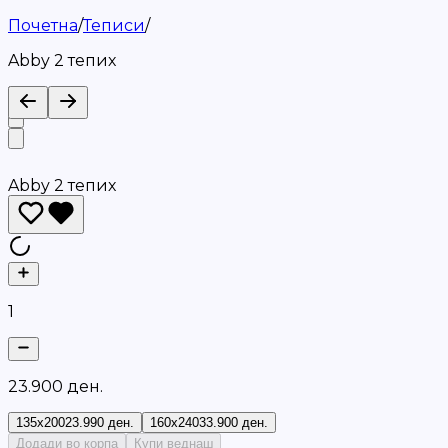
Почетна
/
Теписи
/
Abby 2 тепих
Abby 2 тепих
1
2
3
.
9
0
0
д
е
н
.
135x200
23.990 ден.
160x240
33.900 ден.
Додади во корпа
Купи веднаш