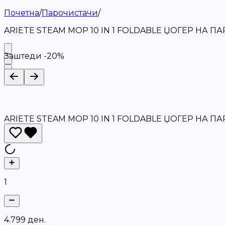
Почетна
/
Парочистачи
/
ARIETE STEAM MOP 10 IN 1 FOLDABLE ЏОГЕР НА ПАР
Заштеди -
20
%
ARIETE STEAM MOP 10 IN 1 FOLDABLE ЏОГЕР НА ПАР
1
4
.
7
9
9
д
е
н
.