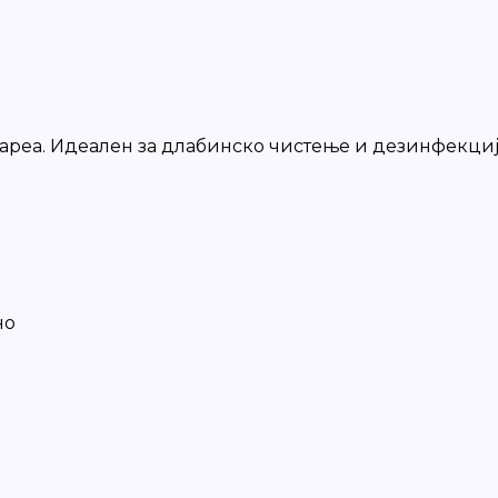
ареа. Идеален за длабинско чистење и дезинфекци
но