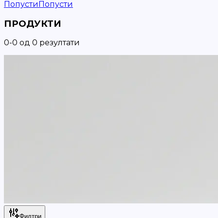
Попусти
Попусти
ПРОДУКТИ
0
-
0
од
0
резултати
Филтри