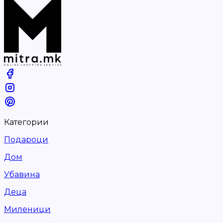
Категории
Подароци
Дом
Убавина
Деца
Миленици