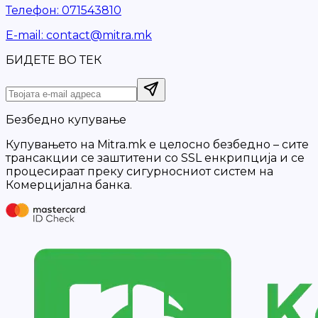
Телефон
:
071543810
Е-mail
:
contact@mitra.mk
БИДЕТЕ ВО ТЕК
Безбедно купување
Купувањето на Mitra.mk е целосно безбедно – сите
трансакции се заштитени со SSL енкрипција и се
процесираат преку сигурносниот систем на
Комерцијална банка.