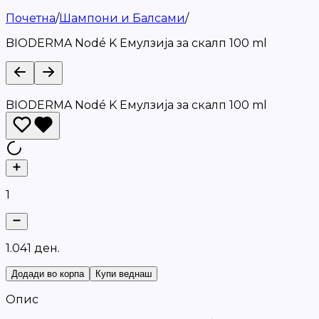
Почетна
/
Шампони и Балсами
/
BIODERMA Nodé K Емулзија за скалп 100 ml
BIODERMA Nodé K Емулзија за скалп 100 ml
1
1
.
0
4
1
д
е
н
.
Додади во корпа
Купи веднаш
Опис