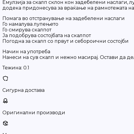
Емулзија за скалп склoн кон задебелени наслаги, л
додека придонесува за враќање на рамнотежата на
Помага во отстранување на задебелени наслаги
Го намалува лупењето
Го смирува скалпот
Ја подобрува состојбата на скалпот
Погодна за скалп со првут и себороични состојби
Начин на употреба
Нанеси на сув скалп и нежно масирај. Остави да де
Тежина:
0.1
Сигурна достава
Оригинални производи