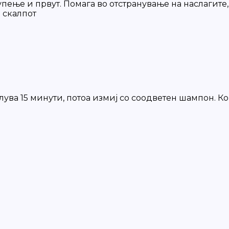
упење и првут. Помага во отстранување на наслагите,
 скалпот
лува 15 минути, потоа измиј со соодветен шампон. Ко