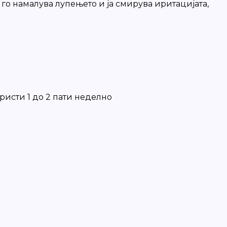
 го намалува лупењето и ја смирува иритацијата,
ристи 1 до 2 пати неделно