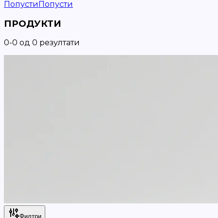
Попусти
Попусти
ПРОДУКТИ
0
-
0
од
0
резултати
Филтри