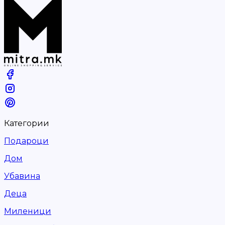
Категории
Подароци
Дом
Убавина
Деца
Миленици