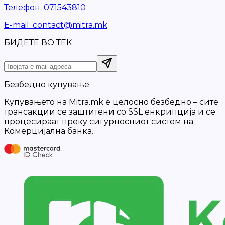
Телефон
:
071543810
Е-mail
:
contact@mitra.mk
БИДЕТЕ ВО ТЕК
Безбедно купување
Купувањето на Mitra.mk е целосно безбедно – сите
трансакции се заштитени со SSL енкрипција и се
процесираат преку сигурносниот систем на
Комерцијална банка.