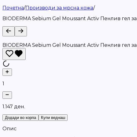
Почетна
/
Производи за мрсна кожа
/
BIODERMA Sebium Gel Moussant Activ Пенлив гел за
BIODERMA Sebium Gel Moussant Activ Пенлив гел за
1
1
.
1
4
7
д
е
н
.
Додади во корпа
Купи веднаш
Опис