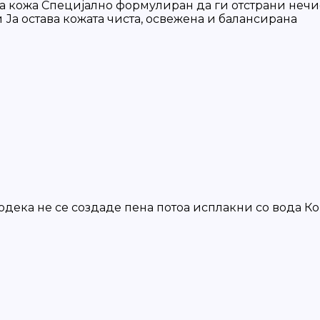
а кожа Специјално формулиран да ги отстрани нечи
 Ја остава кожата чиста, освежена и балансирана
дека не се создаде пена потоа исплакни со вода К