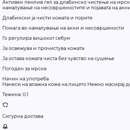
Активен пенлив гел за длабинско чистење на мрсн
намалување на несовршеностите и појавата на акни
Длабински ја чисти кожата и порите
Помага во намалување на акни и несовршености
Го регулира вишокот себум
Ја освежува и прочистува кожата
Ја остава кожата чиста без чувство на сушење
Погоден за мрсна
Начин на употреба
Нанеси на влажна кожа на лицето Нежно масирај до
Тежина:
0.1
Сигурна достава