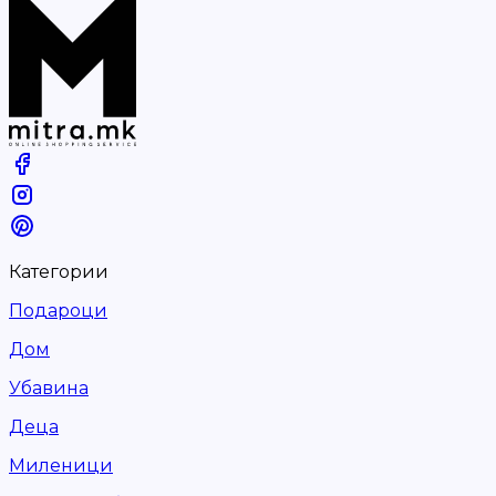
Категории
Подароци
Дом
Убавина
Деца
Миленици