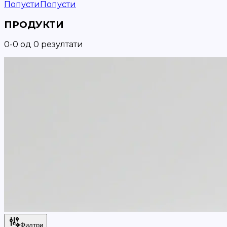
Попусти
Попусти
ПРОДУКТИ
0
-
0
од
0
резултати
Филтри