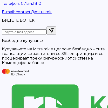
Телефон
:
071543810
Е-mail
:
contact@mitra.mk
БИДЕТЕ ВО ТЕК
Безбедно купување
Купувањето на Mitra.mk е целосно безбедно – сите
трансакции се заштитени со SSL енкрипција и се
процесираат преку сигурносниот систем на
Комерцијална банка.