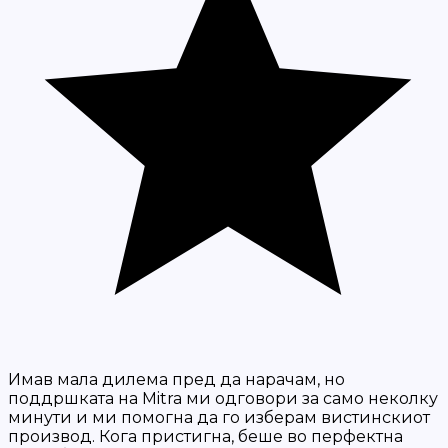
Имав мала дилема пред да нарачам, но
поддршката на Mitra ми одговори за само неколку
минути и ми помогна да го изберам вистинскиот
производ. Кога пристигна, беше во перфектна