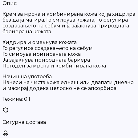
Опис
Крем за мрсна и комбинирана кожа кој ја хидрира
без да ја матира. Го смирува кожата, го регулира
создавањето на себум и ја зајакнува природната
бариера на кожата
Хидрира и омекнува кожата
Го регулира создавањето на себум
Го смирува иритираната кожа
Ја зајакнува природната бариера
Погоден за мрсна и комбинирана кожа
Начин на употреба
Нанеси на чиста кожа еднаш или двапати дневно
и масирај додека целосно не се апсорбира
Тежина:
0.1
Сигурна достава