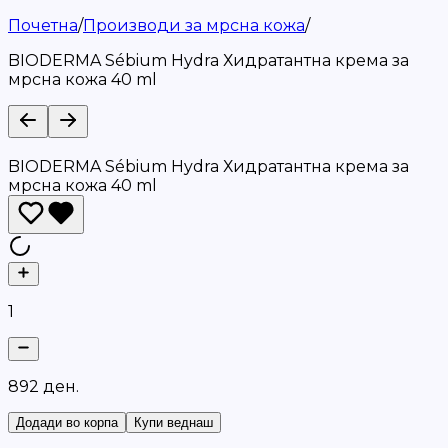
Почетна
/
Производи за мрсна кожа
/
BIODERMA Sébium Hydra Хидратантна крема за
мрсна кожа 40 ml
BIODERMA Sébium Hydra Хидратантна крема за
мрсна кожа 40 ml
1
8
9
2
д
е
н
.
Додади во корпа
Купи веднаш