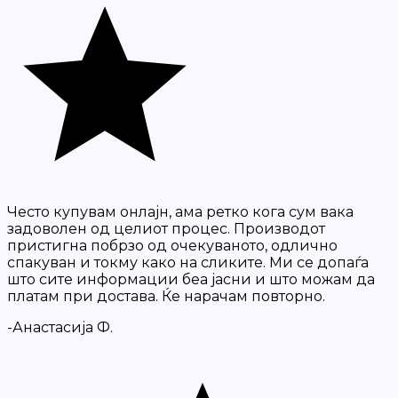
Често купувам онлајн, ама ретко кога сум вака
задоволен од целиот процес. Производот
пристигна побрзо од очекуваното, одлично
спакуван и токму како на сликите. Ми се допаѓа
што сите информации беа јасни и што можам да
платам при достава. Ќе нарачам повторно.
-Анастасија Ф.