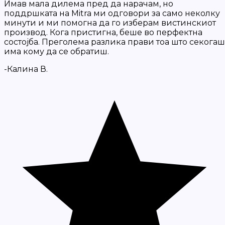
Имав мала дилема пред да нарачам, но
поддршката на Mitra ми одговори за само неколку
минути и ми помогна да го изберам вистинскиот
производ. Кога пристигна, беше во перфектна
состојба. Преголема разлика прави тоа што секогаш
има кому да се обратиш.
-Калина В.