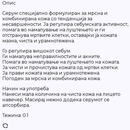
Опис
Серум специјално формулиран за мрсна и
комбинирана кожа со тенденција за
несавршености. Ја регулира себумската активност,
помага во намалување на луштењето и ги
отстранува мртвите клетки, оставајќи ја кожата
мазна, чиста и урамнотежена.
Го регулира вишокот себум.
Ги намалува неправилностите и акните.
Помага во намалување на луштењето на кожата.
Ја чисти и прочистува кожата од мртви клетки.
Ја прави кожата мазна и урамнотежена.
Погоден за мрсна и комбинирана кожа.
Начин на употреба
Нанеси мала количина на чиста кожа на лицето
навечер. Масирај нежно додека серумот се
апсорбира.
Тежина:
0.1