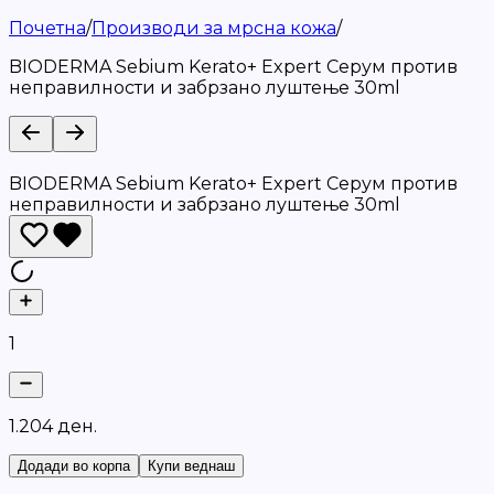
Почетна
/
Производи за мрсна кожа
/
BIODERMA Sebium Kerato+ Expert Серум против
неправилности и забрзано луштење 30ml
BIODERMA Sebium Kerato+ Expert Серум против
неправилности и забрзано луштење 30ml
1
1
.
2
0
4
д
е
н
.
Додади во корпа
Купи веднаш