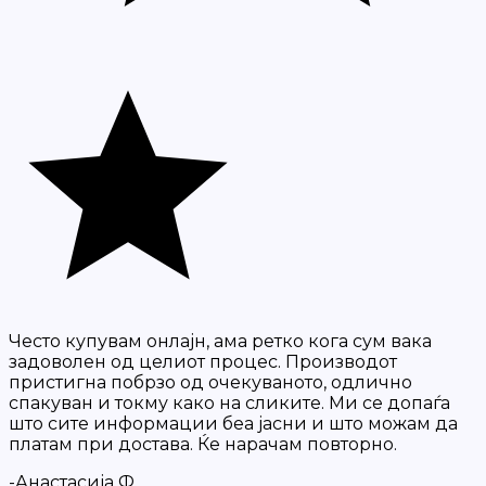
Често купувам онлајн, ама ретко кога сум вака
задоволен од целиот процес. Производот
пристигна побрзо од очекуваното, одлично
спакуван и токму како на сликите. Ми се допаѓа
што сите информации беа јасни и што можам да
платам при достава. Ќе нарачам повторно.
-Анастасија Ф.