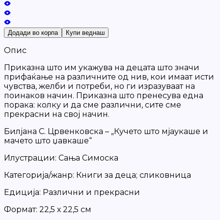
Додади во корпа
Купи веднаш
Опис
Приказна што им укажува на децата што значи
прифаќање на различните од нив, кои имаат исти
чувства, желби и потреби, но ги изразуваат на
поинаков начин. Приказна што пренесува една
порака: колку и да сме различни, сите сме
прекрасни на свој начин.
Билјана С. Црвенковска – „Кучето што мјаукаше и
мачето што џавкаше“
Илустрации: Сања Симоска
Категорија/жанр: Книги за деца; сликовница
Едиција: Различни и прекрасни
Формат: 22,5 х 22,5 см