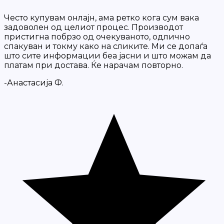
Често купувам онлајн, ама ретко кога сум вака
задоволен од целиот процес. Производот
пристигна побрзо од очекуваното, одлично
спакуван и токму како на сликите. Ми се допаѓа
што сите информации беа јасни и што можам да
платам при достава. Ќе нарачам повторно.
-Анастасија Ф.