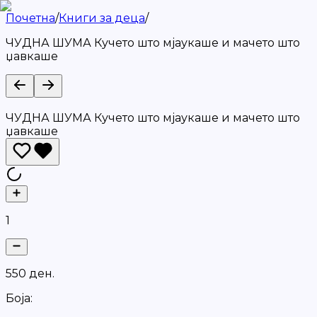
Почетна
/
Книги за деца
/
ЧУДНА ШУМА Кучето што мјаукаше и мачето што
џавкаше
ЧУДНА ШУМА Кучето што мјаукаше и мачето што
џавкаше
1
5
5
0
д
е
н
.
Боја: