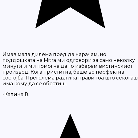
Имав мала дилема пред да нарачам, но
поддршката на Mitra ми одговори за само неколку
минути и ми помогна да го изберам вистинскиот
производ. Кога пристигна, беше во перфектна
состојба. Преголема разлика прави тоа што секогаш
има кому да се обратиш.
-Калина В.