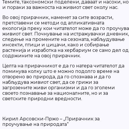
Темите, таксономски поделени, даваат и насоки, но
и пораки за важноста на живиот свет околу нас.
Во овој прирачник, наменет за сите возрасти,
претставени се методи од апликативната
екологија преку кои читателот може да го проучува
живиот свет. Почнување на истражувачки дневник,
следење на промените на сезоната, набљудување
инсекти, птици и цицачи, како и собирање
растенија и изработка на хербариум се само дел од
содржините на овој прирачник.
Целта на прирачникот е да го натера читателот да
поминува колку што е можно подолго време на
отворено во природа, да го спознава и да го
набљудува живиот свет, да се грижи за
загрозените живи организми и да го зголеми
своето познавање за националните, но и за
светските природни вредности.
Кирил Арсовски-Пржо – „Прирачник за
проучување на природата“