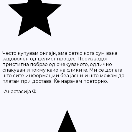
Често купувам онлајн, ама ретко кога сум вака
задоволен од целиот процес. Производот
пристигна побрзо од очекуваното, одлично
спакуван и токму како на сликите. Ми се допаѓа
што сите информации беа јасни и што можам да
платам при достава. Ќе нарачам повторно.
-Анастасија Ф.