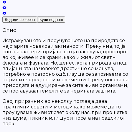
Додади во корпа
Купи веднаш
Опис
Истражувањето и проучувањето на природата се
најстарите човекови активности. Преку нив, тој ја
спознавал територијата што ја населува, просторот
во кој живее и се храни, како и живиот свет –
флората и фауната. Но, денес, кога природата под
влијанијата на човекот драстично се менува,
потребно е повторно одблизу да се запознаеме со
нејзините вредности и елементи. Преку посета на
природата и едуцирање за сите живи организми,
се поставуваат темелите за нејзината заштита.
Овој прирачник во неколку поглавја дава
практични совети и методи како можеме да го
проучуваме живиот свет околу нас, при прошетка
низ шума, пикник или дури посета на градскиот
парк.