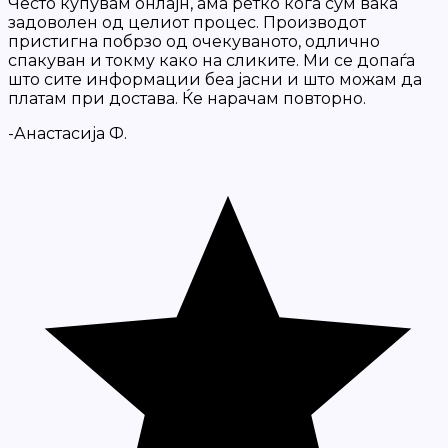
Често купувам онлајн, ама ретко кога сум вака
задоволен од целиот процес. Производот
пристигна побрзо од очекуваното, одлично
спакуван и токму како на сликите. Ми се допаѓа
што сите информации беа јасни и што можам да
платам при достава. Ќе нарачам повторно.
-Анастасија Ф.