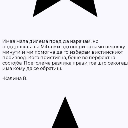
Имав мала дилема пред да нарачам, но
поддршката на Mitra ми одговори за само неколку
минути и ми помогна да го изберам вистинскиот
производ. Кога пристигна, беше во перфектна
состојба. Преголема разлика прави тоа што секогаш
има кому да се обратиш.
-Калина В.