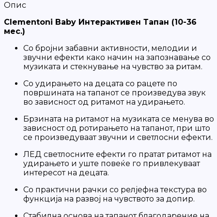
Опис
Clementoni Baby Интерактивен Тапан (10-36
мес.)
Со бројни забавни активности, мелодии и
звучни ефекти како начин на запознавање со
музиката и стекнување на чувство за ритам.
Со удирањето на децата со рацете по
површината на тапанот се произведува звук
во зависност од ритамот на удирањето.
Брзината на ритамот на музиката се менува во
зависност од ротирањето на тапанот, при што
се произведуваат звучни и светлосни ефекти.
ЛЕД светлосните ефекти го пратат ритамот на
удирањето и уште повеќе го привлекуваат
интересот на децата.
Со практични рачки со релјефна текстура во
функција на развој на чувството за допир.
Стабилна основа на тапанот благодарение на