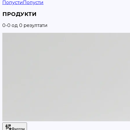
Попусти
Попусти
ПРОДУКТИ
0
-
0
од
0
резултати
Филтри