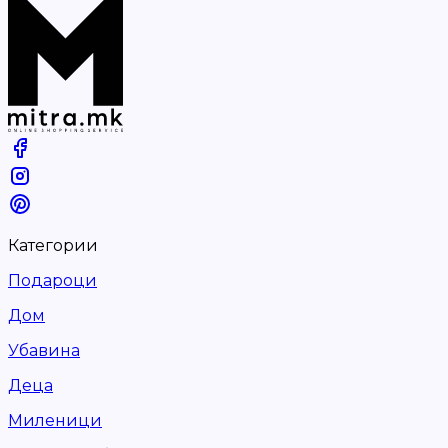
Категории
Подароци
Дом
Убавина
Деца
Миленици