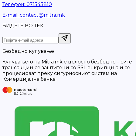
Телефон
:
071543810
Е-mail
:
contact@mitra.mk
БИДЕТЕ ВО ТЕК
Безбедно купување
Купувањето на Mitra.mk е целосно безбедно – сите
трансакции се заштитени со SSL енкрипција и се
процесираат преку сигурносниот систем на
Комерцијална банка.