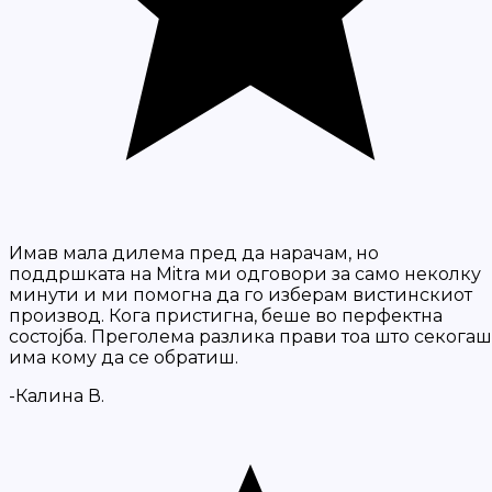
Имав мала дилема пред да нарачам, но
поддршката на Mitra ми одговори за само неколку
минути и ми помогна да го изберам вистинскиот
производ. Кога пристигна, беше во перфектна
состојба. Преголема разлика прави тоа што секогаш
има кому да се обратиш.
-Калина В.