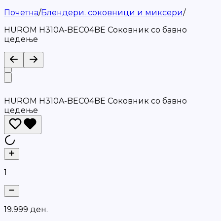
Почетна
/
Блендери. соковници и миксери
/
HUROM H310A-BEC04BE Соковник со бавно
цедење
HUROM H310A-BEC04BE Соковник со бавно
цедење
1
1
9
.
9
9
9
д
е
н
.