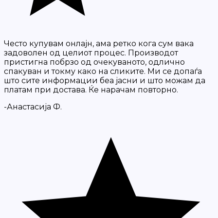
Често купувам онлајн, ама ретко кога сум вака
задоволен од целиот процес. Производот
пристигна побрзо од очекуваното, одлично
спакуван и токму како на сликите. Ми се допаѓа
што сите информации беа јасни и што можам да
платам при достава. Ќе нарачам повторно.
-Анастасија Ф.