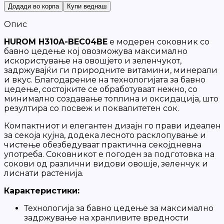
Додади во корпа
Купи веднаш
Опис
HUROM H310A-BEC04BE
е модерен соковник со
бавно цедење кој овозможува максимално
искористување на овошјето и зеленчукот,
задржувајќи ги природните витамини, минерали
и вкус. Благодарение на технологијата за бавно
цедење, состојките се обработуваат нежно, со
минимално создавање топлина и оксидација, што
резултира со посвеж и поквалитетен сок.
Компактниот и елегантен дизајн го прави идеален
за секоја кујна, додека лесното расклопување и
чистење обезбедуваат практична секојдневна
употреба. Соковникот е погоден за подготовка на
сокови од различни видови овошје, зеленчук и
лиснати растенија.
Карактеристики:
Технологија за бавно цедење за максимално
задржување на хранливите вредности