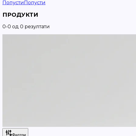
Попусти
Попусти
ПРОДУКТИ
0
-
0
од
0
резултати
Филтри