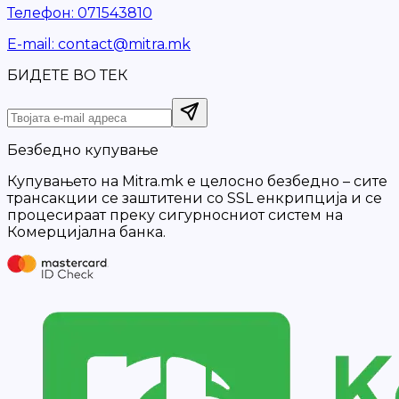
Телефон
:
071543810
Е-mail
:
contact@mitra.mk
БИДЕТЕ ВО ТЕК
Безбедно купување
Купувањето на Mitra.mk е целосно безбедно – сите
трансакции се заштитени со SSL енкрипција и се
процесираат преку сигурносниот систем на
Комерцијална банка.