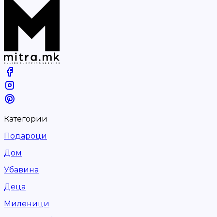
Категории
Подароци
Дом
Убавина
Деца
Миленици