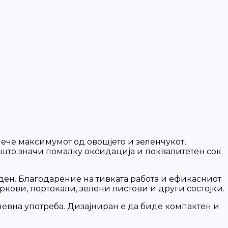
лече максимумот од овошјето и зеленчукот,
 што значи помалку оксидација и поквалитетен сок
 ден. Благодарение на тивката работа и ефикасниот
оркови, портокали, зелени листови и други состојки.
евна употреба. Дизајниран е да биде компактен и