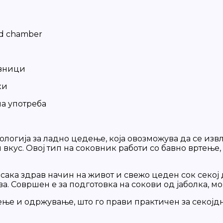
ed chamber
овници
ки
на употреба
логија за ладно цедење, која овозможува да се изв
кус. Овој тип на соковник работи со бавно вртење,
 сака здрав начин на живот и свежо цеден сок секој
ва. Совршен е за подготовка на сокови од јаболка, м
ње и одржување, што го прави практичен за секојдн
.