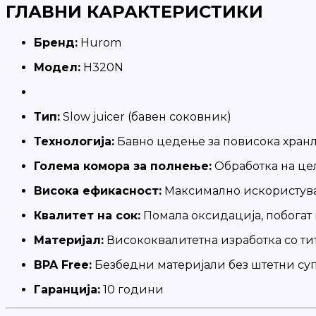
ГЛАВНИ КАРАКТЕРИСТИКИ
Бренд:
Hurom
Модел:
H320N
Тип:
Slow juicer (бавен соковник)
Технологија:
Бавно цедење за повисока хран
Голема комора за полнење:
Обработка на це
Висока ефикасност:
Максимално искористува
Квалитет на сок:
Помала оксидација, побогат 
Материјал:
Висококвалитетна изработка со т
BPA Free:
Безбедни материјали без штетни су
Гаранција:
10 години