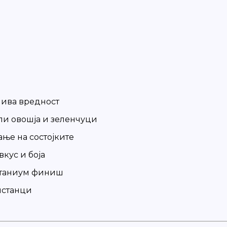
лива вредност
ли овошја и зеленчуци
ње на состојките
вкус и боја
итаниум финиш
пстанци