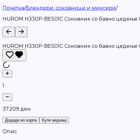
Почетна
/
Блендери. соковници и миксери
/
HUROM H330P-BES01C Соковник со бавно цедење C
HUROM H330P-BES01C Соковник со бавно цедење C
1
3
7
.
2
0
9
д
е
н
.
Додади во корпа
Купи веднаш
Опис