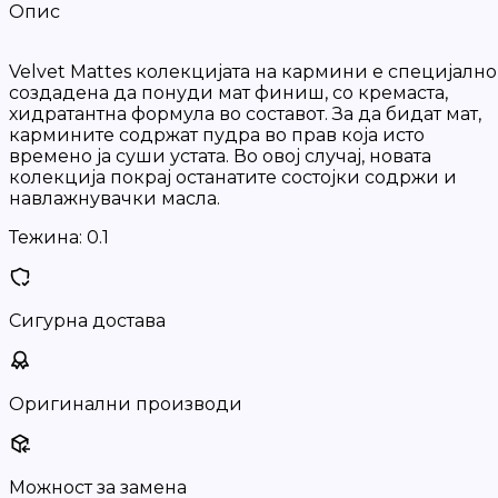
Опис
Velvet Mattes колекцијата на кармини е специјално
создадена да понуди мат финиш, со кремаста,
хидратантна формула во составот. За да бидат мат,
кармините содржат пудра во прав која исто
времено ја суши устата. Во овој случај, новата
колекција покрај останатите состојки содржи и
навлажнувачки масла.
Тежина:
0.1
Сигурна достава
Оригинални производи
Можност за замена