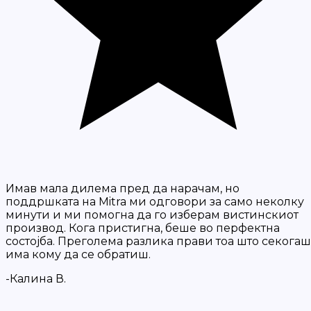
Имав мала дилема пред да нарачам, но
поддршката на Mitra ми одговори за само неколку
минути и ми помогна да го изберам вистинскиот
производ. Кога пристигна, беше во перфектна
состојба. Преголема разлика прави тоа што секогаш
има кому да се обратиш.
-Калина В.