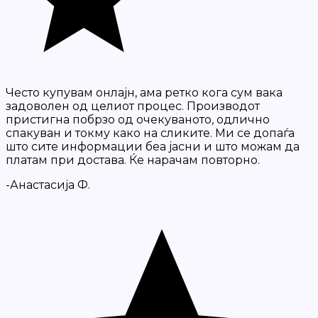
Често купувам онлајн, ама ретко кога сум вака
задоволен од целиот процес. Производот
пристигна побрзо од очекуваното, одлично
спакуван и токму како на сликите. Ми се допаѓа
што сите информации беа јасни и што можам да
платам при достава. Ќе нарачам повторно.
-Анастасија Ф.