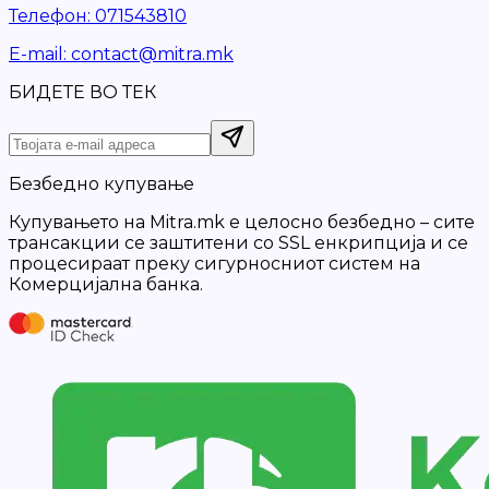
Телефон
:
071543810
Е-mail
:
contact@mitra.mk
БИДЕТЕ ВО ТЕК
Безбедно купување
Купувањето на Mitra.mk е целосно безбедно – сите
трансакции се заштитени со SSL енкрипција и се
процесираат преку сигурносниот систем на
Комерцијална банка.