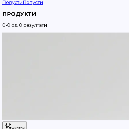
Попусти
Попусти
ПРОДУКТИ
0
-
0
од
0
резултати
Филтри