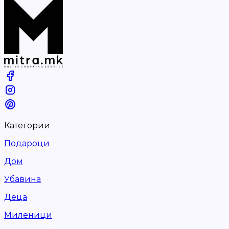
Категории
Подароци
Дом
Убавина
Деца
Миленици