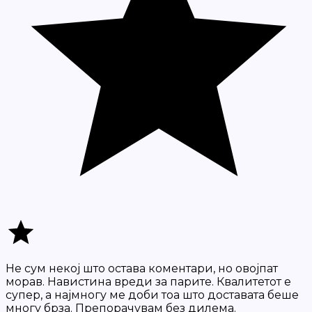
Не сум некој што остава коментари, но овојпат
морав. Навистина вреди за парите. Квалитетот е
супер, а најмногу ме доби тоа што доставата беше
многу брза. Препорачувам без дилема.