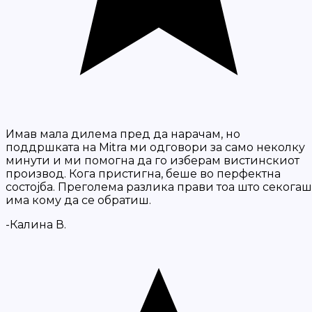
Имав мала дилема пред да нарачам, но
поддршката на Mitra ми одговори за само неколку
минути и ми помогна да го изберам вистинскиот
производ. Кога пристигна, беше во перфектна
состојба. Преголема разлика прави тоа што секогаш
има кому да се обратиш.
-Калина В.