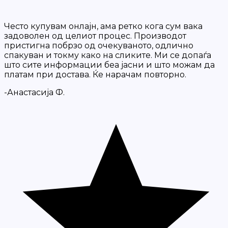
Често купувам онлајн, ама ретко кога сум вака
задоволен од целиот процес. Производот
пристигна побрзо од очекуваното, одлично
спакуван и токму како на сликите. Ми се допаѓа
што сите информации беа јасни и што можам да
платам при достава. Ќе нарачам повторно.
-Анастасија Ф.