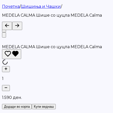
Почетна
/
Шишиња и Чашки
/
MEDELA CALMA Шише со цуцла MEDELA Calma
MEDELA CALMA Шише со цуцла MEDELA Calma
1
1
.
5
9
0
д
е
н
.
Додади во корпа
Купи веднаш