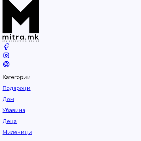
Категории
Подароци
Дом
Убавина
Деца
Миленици