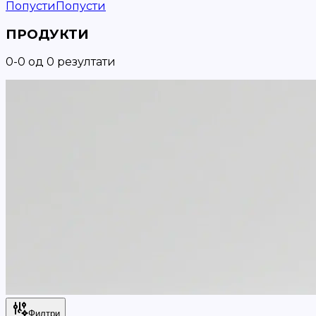
Попусти
Попусти
ПРОДУКТИ
0
-
0
од
0
резултати
Филтри