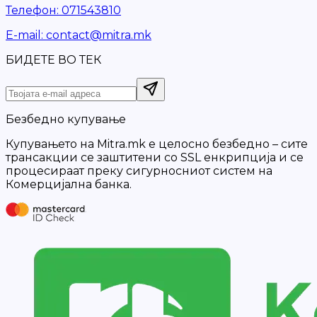
Телефон
:
071543810
Е-mail
:
contact@mitra.mk
БИДЕТЕ ВО ТЕК
Безбедно купување
Купувањето на Mitra.mk е целосно безбедно – сите
трансакции се заштитени со SSL енкрипција и се
процесираат преку сигурносниот систем на
Комерцијална банка.