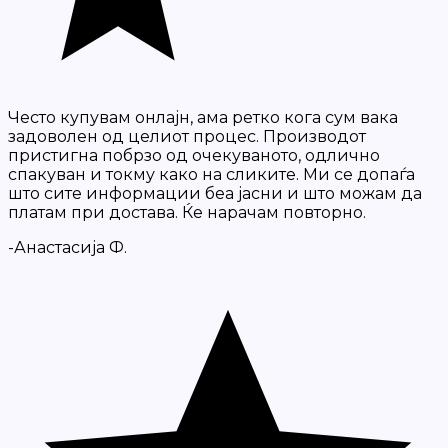
Често купувам онлајн, ама ретко кога сум вака
задоволен од целиот процес. Производот
пристигна побрзо од очекуваното, одлично
спакуван и токму како на сликите. Ми се допаѓа
што сите информации беа јасни и што можам да
платам при достава. Ќе нарачам повторно.
-Анастасија Ф.