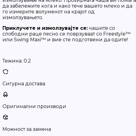
измолзување на млеко. Проѕирната чаша ви помага
да забележите кога и како тече вашето млеко и да
го измерите волуменот на крајот од
измолзувањето.
Приклучете и измолзувајте се:
чашите со
слободни раце лесно се поврзуваат со Freestyle™
или Swing Maxi™ и вие сте подготвени да одите!
Тежина:
0.2
Сигурна достава
Оригинални производи
Можност за замена