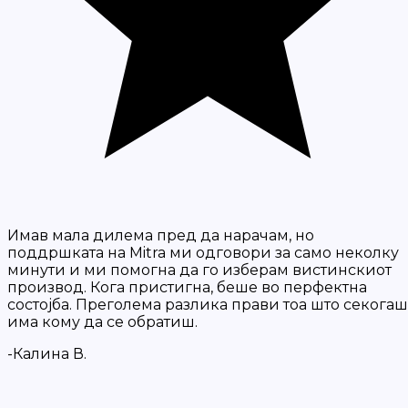
Имав мала дилема пред да нарачам, но
поддршката на Mitra ми одговори за само неколку
минути и ми помогна да го изберам вистинскиот
производ. Кога пристигна, беше во перфектна
состојба. Преголема разлика прави тоа што секогаш
има кому да се обратиш.
-Калина В.