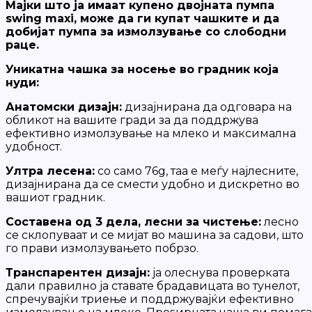
Мајки што ја имаат купено двојната пумпа
swing maxi, може да ги купат чашките и да
добијат пумпа за измолзување со слободни
раце.
Уникатна чашка за носење во градник која
нуди:
Анатомски дизајн:
дизајниранa да одговара на
обликот на вашите гради за да поддржува
ефективно измолзување на млеко и максимална
удобност.
Ултра лесена:
со само 76g, таа е меѓу најлесните,
дизајнирана да се смести удобно и дискретно во
вашиот градник.
Составена од 3 дела, лесни за чистење:
лесно
се склопуваат и се мијат во машина за садови, што
го прави измолзувањето побрзо.
Транспарентен дизајн:
ja олеснува проверката
дали правилно ја ставате брадавицата во тунелот,
спречувајќи триење и поддржувајќи ефективно