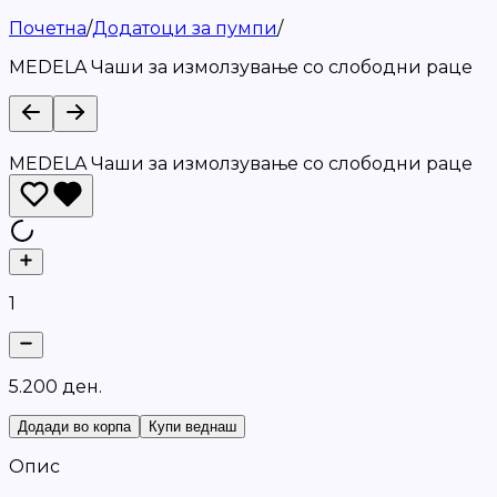
Почетна
/
Додатоци за пумпи
/
MEDELA Чаши за измолзување со слободни раце
MEDELA Чаши за измолзување со слободни раце
1
5
.
2
0
0
д
е
н
.
Додади во корпа
Купи веднаш
Опис