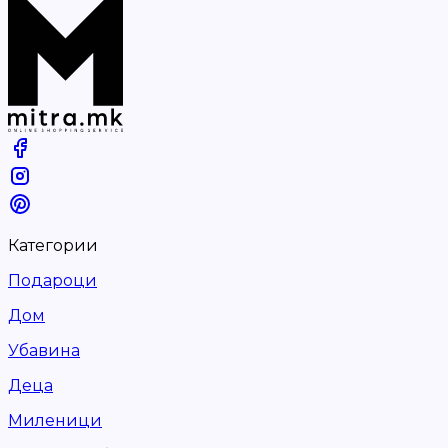
Категории
Подароци
Дом
Убавина
Деца
Миленици