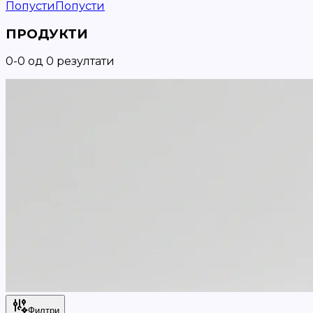
Попусти
Попусти
ПРОДУКТИ
0
-
0
од
0
резултати
Филтри